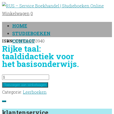
Winkelwagen
0
HOME
STUDIEBOEKEN
CONTACT
ISBN:
9789024433940
Rijke taal:
taaldidactiek voor
het basisonderwijs.
Rijke
taal:
Toevoegen aan winkelwagen
taaldidactiek
Categorie:
Leerboeken
voor
het
klantenservice