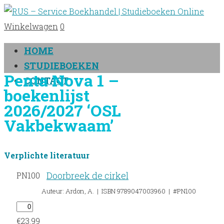
Winkelwagen
0
HOME
STUDIEBOEKEN
Penta Nova 1 –
CONTACT
boekenlijst
2026/2027 ‘OSL
Vakbekwaam’
Verplichte literatuur
Doorbreek de cirkel
PN100
Auteur: Ardon, A. | ISBN 9789047003960 | #PN100
€
23.99