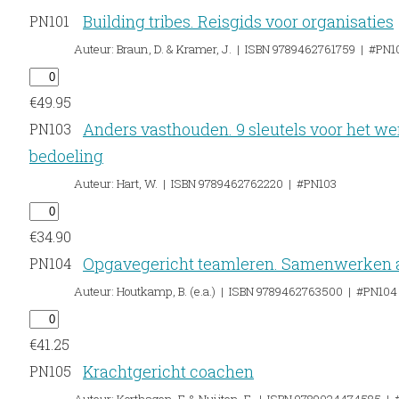
Building tribes. Reisgids voor organisaties
PN101
Auteur: Braun, D. & Kramer, J. | ISBN 9789462761759 | #PN1
€
49.95
Anders vasthouden. 9 sleutels voor het we
PN103
bedoeling
Auteur: Hart, W. | ISBN 9789462762220 | #PN103
€
34.90
Opgavegericht teamleren. Samenwerken a
PN104
Auteur: Houtkamp, B. (e.a.) | ISBN 9789462763500 | #PN104
€
41.25
Krachtgericht coachen
PN105