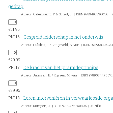
gedrag
Auteur: Galenkamp, F. & Schut, J. | ISBN 9789493336056 |
€
31.95
Gespreid leiderschap in het onderwijs
PN116
Auteur: Hulsbos, F. / Langeveld, S. van | ISBN 97890830423
€
29.99
De kracht van het piramideprincipe
PN117
Auteur: Janssen, E. / Rijssen, M. van | ISBN 9789024476671
€
29.95
Leren interveniëren in verwaarloosde orga
PN118
Auteur: Kampen, J. | ISBN 9789462760806 | #PN118