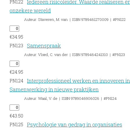
Iedereen risicoleider. Waarde realiseren 
PN122
onzekere wereld
Auteur: Staveren, M. van | ISBN 9789461270009 | #PN122
€
34.95
Samenspraak
PN123
Auteur: Vloed, C. van der | ISBN 9789464241310 | #PN123
€
24.95
Interprofessioneel werken en innoveren in
PN124
Samenwerking in nieuwe praktijken
Auteur: Waal, V. de | ISBN 9789046906026 | #PN124
€
43.50
Psychologie van gedrag in organisaties
PN125