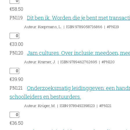
€
58.50
Dit ben ik. Worden die je bent met transac
PN119
Auteur: Koopmans, L. | ISBN 9789058716866 | #PN119
€
33.00
Jam cultures. Over inclusie: meedoen, me
PN120
Auteur: Kramer, J. | ISBN 9789462762695 | #PN120
€
39.90
Onderzoeksmatig leidinggeven: een handr
PN121
schoolleiders en bestuurders.
Auteur: Krüger, M. | ISBN 9789492398123 | #PN121
€
36.50