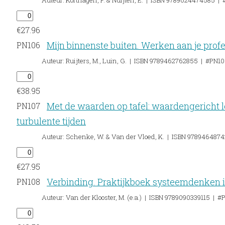
Auteur: Korthagen, F. & Nuijten, E. | ISBN 9789024474585 |
€
27.96
Mijn binnenste buiten. Werken aan je profe
PN106
Auteur: Ruijters, M., Luin, G. | ISBN 9789462762855 | #PN1
€
38.95
Met de waarden op tafel: waardengericht l
PN107
turbulente tijden
Auteur: Schenke, W. & Van der Vloed, K. | ISBN 978946487
€
27.95
Verbinding. Praktijkboek systeemdenken i
PN108
Auteur: Van der Klooster, M. (e.a.) | ISBN 9789090339115 | #