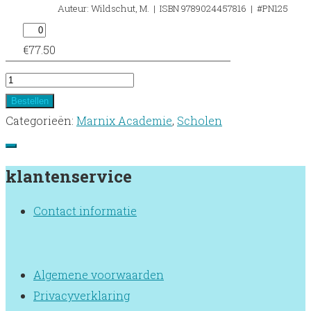
Auteur: Wildschut, M. | ISBN 9789024457816 | #PN125
€
77.50
Penta
Nova
Bestellen
1
Categorieën:
Marnix Academie
,
Scholen
-
boekenlijst
klantenservice
2026/2027
'OSL
Contact informatie
Vakbekwaam'
aantal
Algemene voorwaarden
Privacyverklaring