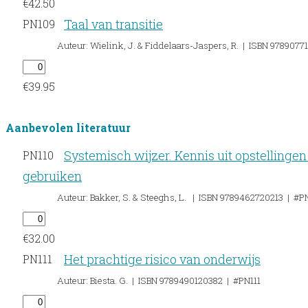
€
42.50
Taal van transitie
PN109
Auteur: Wielink, J. & Fiddelaars-Jaspers, R. | ISBN 978907
€
39.95
Aanbevolen literatuur
Systemisch wijzer. Kennis uit opstellingen
PN110
gebruiken
Auteur: Bakker, S. & Steeghs, L. | ISBN 9789462720213 | #P
€
32.00
Het prachtige risico van onderwijs
PN111
Auteur: Biesta. G. | ISBN 9789490120382 | #PN111